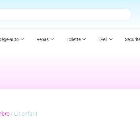
Siège-auto
Repas
Toilette
Éveil
Sécurit
bre
/ Lit enfant