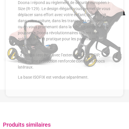
Doona i répond au règlement de sécurité européen i-
Size (R-129). Le design élégant vous permet de vous
déplacer sans effort avec votre enfant, que ce soit
dans votre voiture, dans les transports en commun
ou en vous promenant dans la ville. Le siège auto &
poussette Doona révolutionnaires offrent une
solution sûre et pratique pour les parents en
déplacement.
Le Doona i est livré avec l’extension Doona SIP,
offrant une protection renforcée contre les chocs
latéraux.
La base ISOFIX est vendue séparément.
Produits similaires