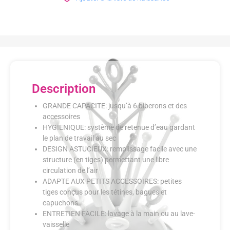
Description
GRANDE CAPACITE: jusqu’à 6 biberons et des
accessoires
HYGIENIQUE: système de retenue d’eau gardant
le plan de travail au sec
DESIGN ASTUCIEUX: remplissage facile avec une
structure (en tiges) permettant une libre
circulation de l’air
ADAPTE AUX PETITS ACCESSOIRES: petites
tiges conçus pour les tétines, bagues et
capuchons
ENTRETIEN FACILE: lavage à la main ou au lave-
vaisselle