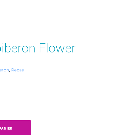
biberon Flower
eron
,
Repas
PANIER