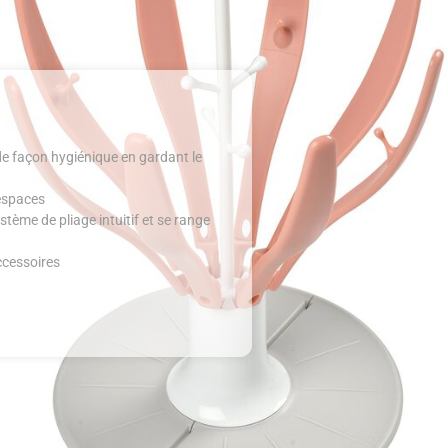
de façon hygiénique en gardant le
 espaces
tème de pliage intuitif et se range
ccessoires