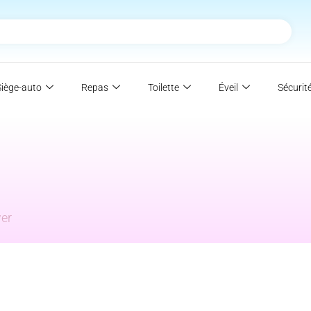
Siège-auto
Repas
Toilette
Éveil
Sécurit
wer