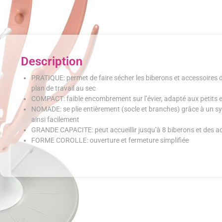
Description
PRATIQUE: permet de faire sécher les biberons et accessoires 
plan de travail au sec
COMPACT: faible encombrement sur l’évier, adapté aux petits
NOMADE: se plie entièrement (socle et branches) grâce à un sys
ainsi facilement
GRANDE CAPACITE: peut accueillir jusqu’à 8 biberons et des a
FORME COROLLE: ouverture et fermeture simplifiée