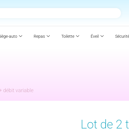
Siège-auto
Repas
Toilette
Éveil
Sécurit
+ débit variable
Lot de 2 