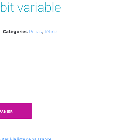
it variable
Catégories
Repas
,
Tétine
PANIER
uter à la liste de naissance