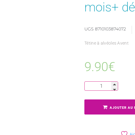
mois+ déb
UGS
8710103874072
Tétine à alvéoles Avent
9.90
€
AJOUTER AU 
Ajo